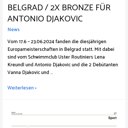
BELGRAD / 2X BRONZE FÜR
ANTONIO DJAKOVIC
News
Vom 17.6 – 23.06.2024 fanden die diesjährigen
Europameisterschaften in Belgrad statt. Mit dabei
sind vom Schwimmclub Uster Routiniers Lena
Kreundl und Antonio Djakovic und die 2 Debütanten
Vanna Djakovic und …
4
Weiterlesen »
Ustermer
an
der
Europameisterschaft
in