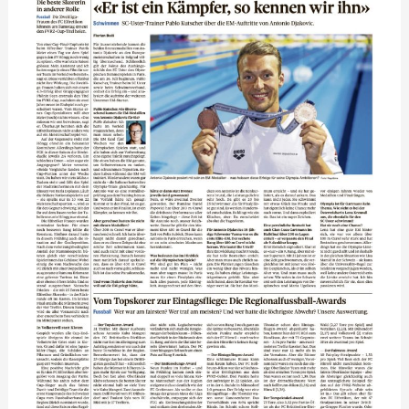
Belgrad
/
2x
Bronze
für
Antonio
Djakovic