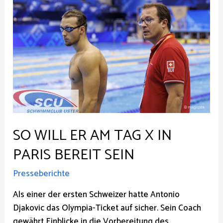
guten
Gespür
SO WILL ER AM TAG X IN
PARIS BEREIT SEIN
Presseberichte
Als einer der ersten Schweizer hatte Antonio
Djakovic das Olympia-Ticket auf sicher. Sein Coach
gewährt Einblicke in die Vorbereitung des