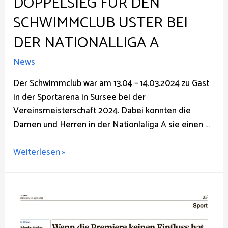
DOPPELSIEG FÜR DEN
SCHWIMMCLUB USTER BEI
DER NATIONALLIGA A
News
Der Schwimmclub war am 13.04 – 14.03.2024 zu Gast
in der Sportarena in Sursee bei der
Vereinsmeisterschaft 2024. Dabei konnten die
Damen und Herren in der Nationlaliga A sie einen …
Doppelsieg
Weiterlesen »
für
den
Schwimmclub
Uster
bei