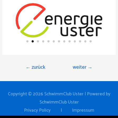
←
zurück
weiter
→
Copyright © 2026
SchwimmClub Uster
| Powered by
SchwimmClub Uster
Privacy Policy
|
Impressum