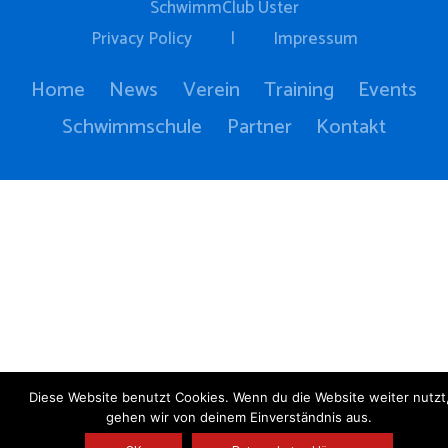
SchwimmClub Uster
Privacy Policy
|
Impressum
Home
News
Verein
Training
Events
Schwimmschule
Partner
Kontakt
Diese Website benutzt Cookies. Wenn du die Website weiter nutzt
gehen wir von deinem Einverständnis aus.