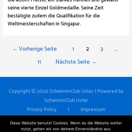
seine vierte Einzel Goldmedaille. Seine Zeit
bestätigte zudem die Qualifikation für die
Weltmeisterschaften in Singapur.
SEITENNUMMERIERUNG
←
Vorherige Seite
1
2
3
…
DER
11
Nächste Seite
→
BEITRÄGE
Copyright © 2026
SchwimmClub Uster
| Powered by
SchwimmClub Uster
Privacy Policy
|
Impressum
Home
News
Verein
Training
Events
Diese Website benutzt Cookies. Wenn du die Website weiter
nutzt, gehen wir von deinem Einverständnis aus.