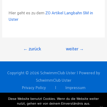
Hier geht es zu dem
ZO Artikel Langbahn SM in
Uster
←
zurück
weiter
→
Copyright © 2026
SchwimmClub Uster
| Powered by
SchwimmClub Uster
Privacy Policy
|
Impressum
Home
News
Verein
Training
Events
Diese Website benutzt Cookies. Wenn du die Website weiter
nutzt, gehen wir von deinem Einverständnis aus.