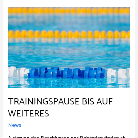
zu
gast
im
sportpanorama
TRAININGSPAUSE BIS AUF
WEITERES
News