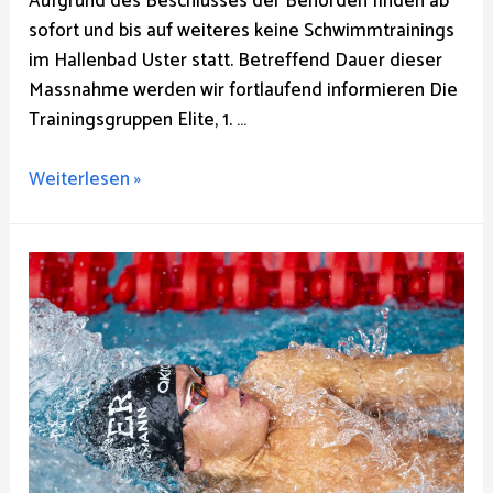
Aufgrund des Beschlusses der Behörden finden ab
sofort und bis auf weiteres keine Schwimmtrainings
im Hallenbad Uster statt. Betreffend Dauer dieser
Massnahme werden wir fortlaufend informieren Die
Trainingsgruppen Elite, 1. …
trainingspause
Weiterlesen »
bis
auf
weiteres