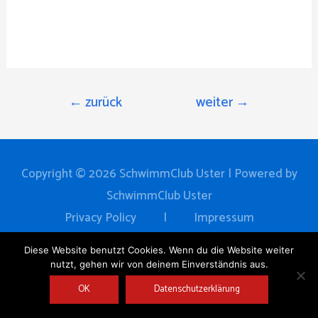
←
zurück
weiter
→
Copyright © 2026
SchwimmClub Uster
| Powered by
SchwimmClub Uster
Privacy Policy
|
Impressum
Home
News
Verein
Training
Events
Diese Website benutzt Cookies. Wenn du die Website weiter
nutzt, gehen wir von deinem Einverständnis aus.
Schwimmschule
Partner
Kontakt
OK
Datenschutzerklärung