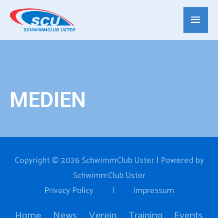
MEDIEN
Copyright © 2026
SchwimmClub Uster
| Powered by
SchwimmClub Uster
Privacy Policy
|
Impressum
Home
News
Verein
Training
Events