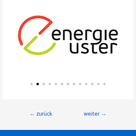
←
zurück
weiter
→