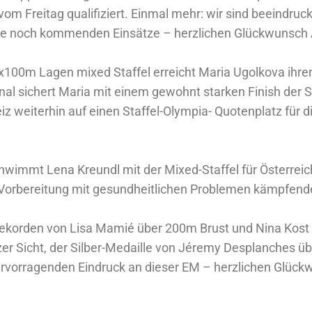
om Freitag qualifiziert. Einmal mehr: wir sind beeindruc
die noch kommenden Einsätze – herzlichen Glückwunsch 
100m Lagen mixed Staffel erreicht Maria Ugolkova ihre
inal sichert Maria mit einem gewohnt starken Finish der S
z weiterhin auf einen Staffel-Olympia- Quotenplatz für d
chwimmt Lena Kreundl mit der Mixed-Staffel für Österrei
r Vorbereitung mit gesundheitlichen Problemen kämpfende
 Rekorden von Lisa Mamié über 200m Brust und Nina Ko
er Sicht, der Silber-Medaille von Jéremy Desplanches ü
rvorragenden Eindruck an dieser EM – herzlichen Glüc