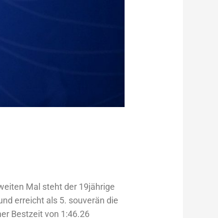
weiten Mal steht der 19jährige
und erreicht als 5. souverän die
her Bestzeit von 1:46.26